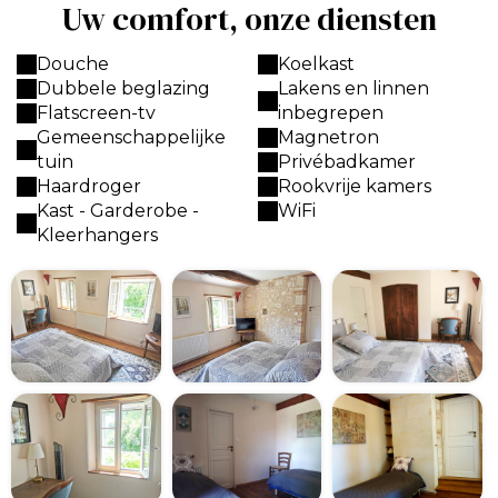
Uw comfort, onze diensten
Douche
Koelkast
Dubbele beglazing
Lakens en linnen
Flatscreen-tv
inbegrepen
Gemeenschappelijke
Magnetron
tuin
Privébadkamer
Haardroger
Rookvrije kamers
Kast - Garderobe -
WiFi
Kleerhangers