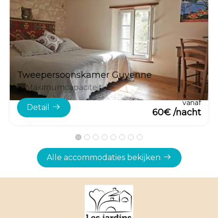
Tweepersoonskamer Guyenne
Maximumcapaciteit: 2
vanaf
Detail
60€ /nacht
Alle accommodaties bekijken