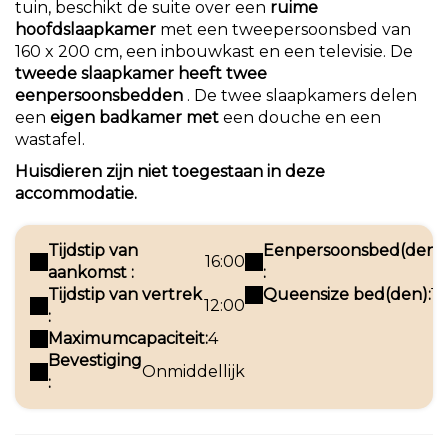
tuin, beschikt de suite over een
ruime
hoofdslaapkamer
met een tweepersoonsbed van
160 x 200 cm, een inbouwkast en een televisie. De
tweede slaapkamer heeft twee
eenpersoonsbedden
. De twee slaapkamers delen
een
eigen badkamer
met
een douche en een
wastafel.
Huisdieren zijn niet toegestaan in deze
accommodatie.
Tijdstip van
Eenpersoonsbed(den)
16:00
aankomst :
:
Tijdstip van vertrek
Queensize bed(den):
1
12:00
:
Maximumcapaciteit:
4
Bevestiging
Onmiddellijk
: